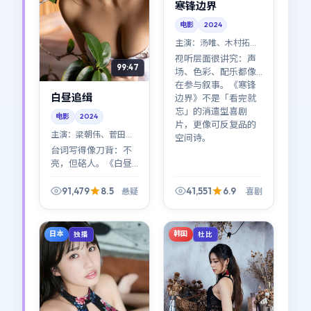
寒锋边界
电影
2024
主演：
汤唯、木村拓哉
等
视听层面很讲究：声
99:47
场、色彩、配乐都像
在参与叙事。《寒锋
白昼追缉
边界》不是「看完就
忘」的消遣型喜剧
电影
2024
片，更像可反复品的
主演：
梁朝伟、菅田将
空间诗。
晖 等
台词写得像刀背：不
亮，但硌人。《白昼
追缉》适合喜欢琢磨
话里话的观众；2024
91,479
8.5
41,551
6.9
悬疑
喜剧
年能看到这种密度的
对白，已经算稀缺。
日本
韩国
独播
杜比