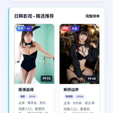
一秒。
日韩影视 - 精选推荐
完整榜单
日本
韩国
4K
热播
99:32
99:48
南港追缉
断桥边界
电影
2016
电视剧
2024
主演：
雷佳音、易烊千
主演：
刘亦菲、周迅 等
玺 等
轻量入口，重量后
轻量入口，重量后