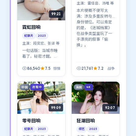
主演：
雷佳音、汤唯 等
本片梗概不便写太
99:21
满：涉及多重反转与
身份错位。可以肯定
霓虹回响
的是，《迷城档案》
在战争类型里玩了一
纪录片
2023
手漂亮的叙事「偷
主演：
段奕宏、张译 等
换」。
一句话版：当城市睡
着了，秘密才醒。
《霓虹回响》把镜头
压在夜色的边线上，
86,540
7.5
21,761
7.2
惊悚
战争
惊悚张力主要来自
「看见」与「装作没
看见」。
中国
英国
连载中
4K
99:09
92:07
零号回响
狂潮回响
纪录片
2023
综艺
2023