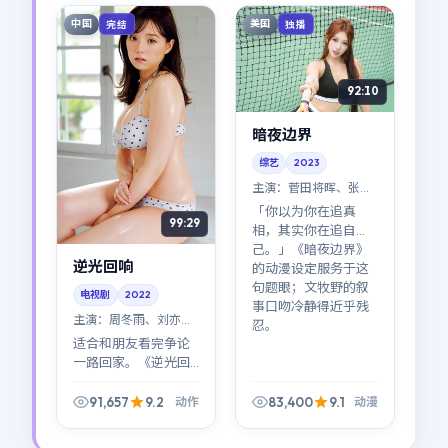
中国
美国
完结
独播
92:10
暗夜边界
综艺
2023
主演：
菅田将晖、张译
等
「你以为你在追真
99:29
相，其实你在追自
己。」《暗夜边界》
逆光回响
的动漫设定服务于这
句题眼；文牧野的叙
电视剧
2022
事口吻冷静得近乎残
主演：
周冬雨、刘亦菲
忍。
等
适合和朋友看完争论
一路回家。《逆光回
响》刻意保留道德灰
区：谁对谁错不重
91,657
9.2
83,400
9.1
动作
动漫
要，重要的是你愿意
站在谁的阴影里多停