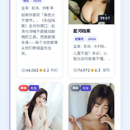
综艺
2024
主演：
赵涛、汤唯 等
如果你喜欢「角色大
99:07
于情节」，《失控档
案》会对你胃口：赵
星河档案
涛与汤唯不是推动剧
情的工具，而是剧情
纪录片
2024
本身——每个决定都像
主演：
张译、木村拓哉
从他们骨缝里长出
等
儿童不宜？未必；心
来。
智太幼可能看不懂。
《星河档案》把成人
世界的规则讲得很直
46,062
6.2
76,972
6.3
科幻
冒险
白：善意与恶意常常
共用同一张脸。
韩国
美国
杜比
杜比