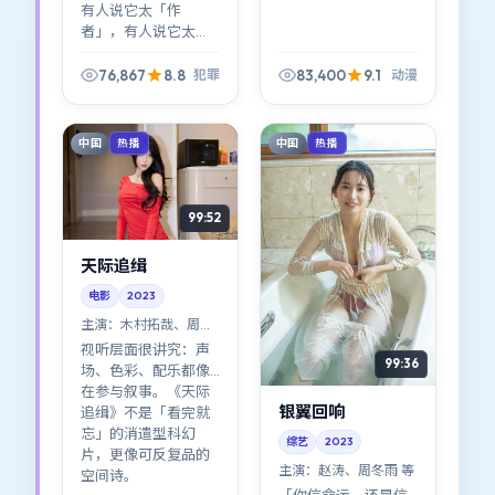
有人说它太「作
者」，有人说它太
「好看」——其实不矛
盾。《迷城回响》在
76,867
8.8
83,400
9.1
犯罪
动漫
作者表达与类型快感
之间找到了少见的平
衡点。
中国
中国
热播
热播
99:52
天际追缉
电影
2023
主演：
木村拓哉、周迅
等
视听层面很讲究：声
99:36
场、色彩、配乐都像
在参与叙事。《天际
银翼回响
追缉》不是「看完就
忘」的消遣型科幻
综艺
2023
片，更像可反复品的
主演：
赵涛、周冬雨 等
空间诗。