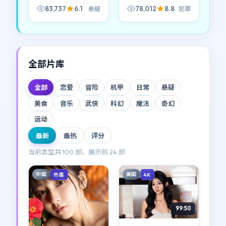
槛，却有层次；第一
83,737
6.1
78,012
8.8
悬疑
犯罪
次看故事，第二次看
人物，第三次看命运
如何把线缠在一起。
全部片库
全部
恋爱
冒险
机甲
日常
悬疑
美食
音乐
武侠
科幻
魔法
奇幻
运动
最新
最热
评分
当前类型共
100
部，展示前
24
部
中国
美国
热播
4K
99:50