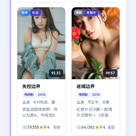
光亮（黄渤与河正宇
的对手戏很耐看）。
日本
美国
杜比
连载中
91:31
99:57
失控边界
迷城边界
电视剧
2018
电视剧
2016
主演：
木村拓哉、雷佳
主演：
河正宇、宋康昊
音 等
等
类型混搭得很野：你
纪录片式冷静 + 剧情
以为是A，中段变B，
片式锋利 = 《迷城边
尾声又回到A的变体。
界》。新海诚用近乎
《失控边界》像一次
白描的方式，把美国
39,555
9.4
64,082
9.4
惊悚
喜剧
对惊悚成见的温柔挑
都市里那些说不清的