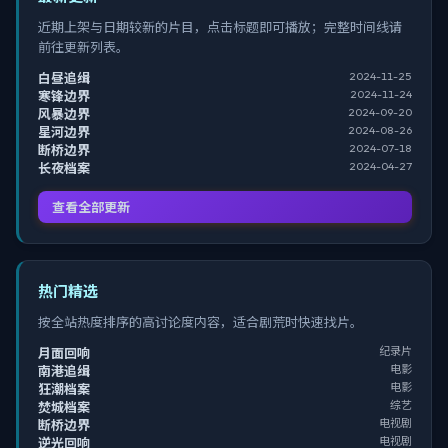
近期上架与日期较新的片目，点击标题即可播放；完整时间线请
前往更新列表。
2024-11-25
白昼追缉
2024-11-24
寒锋边界
2024-09-20
风暴边界
2024-08-26
星河边界
2024-07-18
断桥边界
2024-04-27
长夜档案
查看全部更新
热门精选
按全站热度排序的高讨论度内容，适合剧荒时快速找片。
纪录片
月面回响
电影
南港追缉
电影
狂潮档案
综艺
焚城档案
电视剧
断桥边界
电视剧
逆光回响