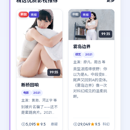
精选优质影视推荐
更多
韩国
中国
完结
完结
99:35
雾岛边界
综艺
2021
主演：
廖凡、周迅 等
类型混搭得很野：你
99:55
以为是A，中段变B，
尾声又回到A的变体。
断桥回响
《雾岛边界》像一次
对科幻成见的温柔挑
电影
2021
衅。
主演：
黄渤、河正宇 等
别被片名骗了——这不
是套路爽片。2021年
的《断桥回响》用悬
疑做壳，讲的是普通
5,095
9.5
29,049
9.5
悬疑
科幻
人如何在裂缝里自找