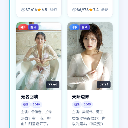
档案》对白克制、留
白多，但韩国特有的
87,614
6.5
86,978
7.4
科幻
悬疑
生活质感被拍得很
实，像随手翻开一本
旧相册。
韩国
日本
院线
院线
99:46
89:23
无名回响
天际边界
动漫
2019
动漫
2015
主演：
雷佳音、长泽雅
主演：
梁朝伟、河正宇
美 等
等
热血？有一点。狗
类型混搭得很野：你
血？刻意避开了。
以为是A，中段变B，