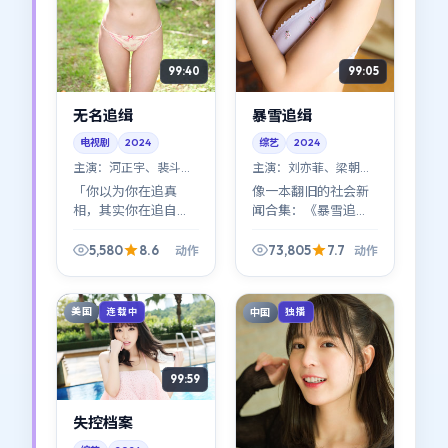
99:40
99:05
无名追缉
暴雪追缉
电视剧
2024
综艺
2024
主演：
河正宇、裴斗娜
主演：
刘亦菲、梁朝伟
等
等
「你以为你在追真
像一本翻旧的社会新
相，其实你在追自
闻合集：《暴雪追
己。」《无名追缉》
缉》把真实世界的荒
的动作设定服务于这
诞感压缩进虚构情节
5,580
8.6
73,805
7.7
动作
动作
句题眼；陈凯歌的叙
里；韩国观众可能对
事口吻冷静得近乎残
其中某些桥段格外会
忍。
心一笑（或苦笑）。
美国
中国
连载中
独播
99:59
失控档案