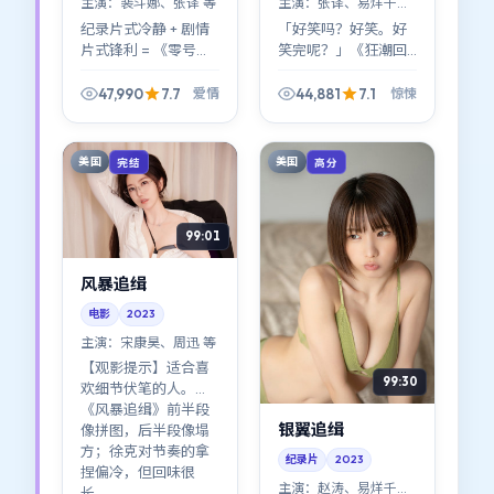
主演：
裴斗娜、张译 等
主演：
张译、易烊千玺
等
纪录片式冷静 + 剧情
「好笑吗？好笑。好
片式锋利 = 《零号回
笑完呢？」《狂潮回
响》。文牧野用近乎
响》在喜剧与沉重之
白描的方式，把中国
间走钢丝：张译、易
47,990
7.7
44,881
7.1
爱情
惊悚
大陆都市里那些说不
烊千玺、周冬雨的化
清的委屈拍成了可见
学反应让笑点落地，
的形状。
也让落差更刺人。
美国
美国
完结
高分
99:01
风暴追缉
电影
2023
主演：
宋康昊、周迅 等
【观影提示】适合喜
99:30
欢细节伏笔的人。
《风暴追缉》前半段
银翼追缉
像拼图，后半段像塌
方；徐克对节奏的拿
纪录片
2023
捏偏冷，但回味很
主演：
赵涛、易烊千玺
长。