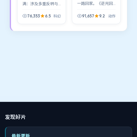
一路回家。《逆光回
满：涉及多重反转与
响》刻意保留道德灰
身份错位。可以肯定
区：谁对谁错不重
的是，《寒锋追缉》
76,353
6.5
91,657
9.2
科幻
动作
要，重要的是你愿意
在科幻类型里玩了一
站在谁的阴影里多停
手漂亮的叙事「偷
一秒。
换」。
发现好片
最新更新