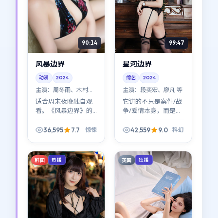
90:14
99:47
风暴边界
星河边界
动漫
2024
综艺
2024
主演：
周冬雨、木村拓
主演：
段奕宏、廖凡 等
哉 等
适合周末夜晚独自观
它讲的不只是案件/战
看。《风暴边界》的
争/爱情本身，而是
情绪曲线像潮汐：涨
「之后」。《星河边
得慢，退得也慢；看
界》把
36,595
7.7
42,559
9.0
惊悚
科幻
完会想在窗边站一会
aftermath（余波）
儿（周冬雨那场独角
拍得很细：人如何从
戏很出圈）。
废墟里重新组织语
韩国
英国
热播
独播
言。