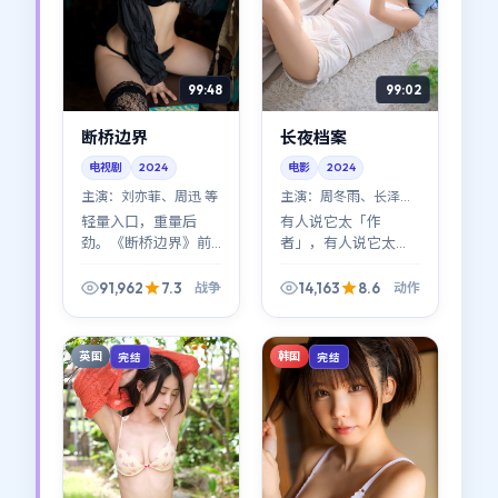
99:48
99:02
断桥边界
长夜档案
电视剧
2024
电影
2024
主演：
刘亦菲、周迅 等
主演：
周冬雨、长泽雅
美 等
轻量入口，重量后
有人说它太「作
劲。《断桥边界》前
者」，有人说它太
半像小品，后半像史
「好看」——其实不矛
诗缩印；战争标签贴
盾。《长夜档案》在
91,962
7.3
14,163
8.6
战争
动作
在表面，底下是关于
作者表达与类型快感
选择与代价的硬问
之间找到了少见的平
题。
衡点。
英国
韩国
完结
完结