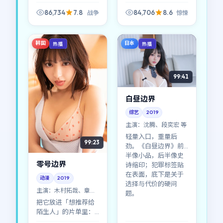
《无名回响》的战争
尾声又回到A的变体。
场面不算最炸裂，却
《天际边界》像一次
86,734
7.8
84,706
8.6
战争
惊悚
足够「疼」——因为你
对惊悚成见的温柔挑
知道那种代价真实存
衅。
在。
韩国
日本
热播
热播
99:41
白昼边界
综艺
2019
主演：
沈腾、段奕宏 等
轻量入口，重量后
99:23
劲。《白昼边界》前
半像小品，后半像史
零号边界
诗缩印；犯罪标签贴
在表面，底下是关于
动漫
2019
选择与代价的硬问
主演：
木村拓哉、章子
题。
怡 等
把它放进「想推荐给
陌生人」的片单里：
《零号边界》没有门