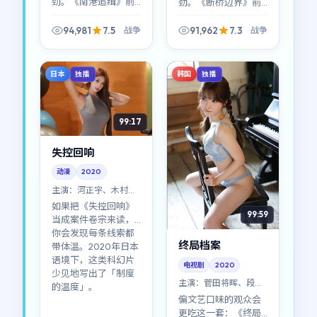
劲。《南港追缉》前
劲。《断桥边界》前
半像小品，后半像史
半像小品，后半像史
诗缩印；战争标签贴
诗缩印；战争标签贴
94,981
7.5
91,962
7.3
战争
战争
在表面，底下是关于
在表面，底下是关于
选择与代价的硬问
选择与代价的硬问
题。
题。
日本
韩国
独播
独播
99:17
失控回响
动漫
2020
主演：
河正宇、木村拓
哉 等
如果把《失控回响》
99:59
当成案件卷宗来读，
你会发现每条线索都
终局档案
带体温。2020年日本
语境下，这类科幻片
电视剧
2020
少见地写出了「制度
主演：
菅田将晖、段奕
的温度」。
宏 等
偏文艺口味的观众会
更吃这一套：《终局