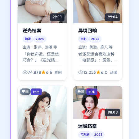
99:11
99:04
逆光档案
异境回响
动漫
2024
电影
2024
主演：
张译、汤唯 等
主演：
黄渤、廖凡 等
「你信命运，还是信
老派影迷会喜欢这种
巧合？」《逆光档
「电影感」：宽景、
案》几乎把这个问题
长镜头、让表演说
写进了每一帧。喜剧
话。《异境回响》在
74,878
6.6
12,053
6.0
喜剧
动漫
外壳下，是一条关于
2024年的片单里，属
信任与背叛的窄路。
于越嚼越有味道的那
一类动漫作品。
中国
美国
杜比
热播
98:08
迷城档案
电视剧
2023