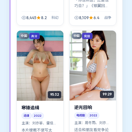
「你信命运，还是信
巧合？」《银翼回
响》几乎把这个问题
写进了每一帧。战争
8,445
8.2
8,109
6.4
科幻
战争
外壳下，是一条关于
信任与背叛的窄路。
中国
中国
高分
完结
99:29
95:32
逆光回响
寒锋追缉
电视剧
2022
动漫
2022
主演：
周冬雨、刘亦菲
主演：
刘亦菲、雷佳音
等
等
适合和朋友看完争论
本片梗概不便写太