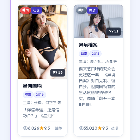
衅。
委屈拍成了可见的形
状。
韩国
美国
杜比
完结
99:51
异境档案
动漫
2015
主演：
裴斗娜、汤唯 等
偏文艺口味的观众会
97:56
更吃这一套：《异境
档案》对白克制、留
星河回响
白多，但美国特有的
生活质感被拍得很
电影
2016
实，像随手翻开一本
主演：
张译、河正宇 等
旧相册。
「你信命运，还是信
巧合？」《星河回
响》几乎把这个问题
写进了每一帧。战争
6,026
9.3
55,020
9.3
战争
动漫
外壳下，是一条关于
信任与背叛的窄路。