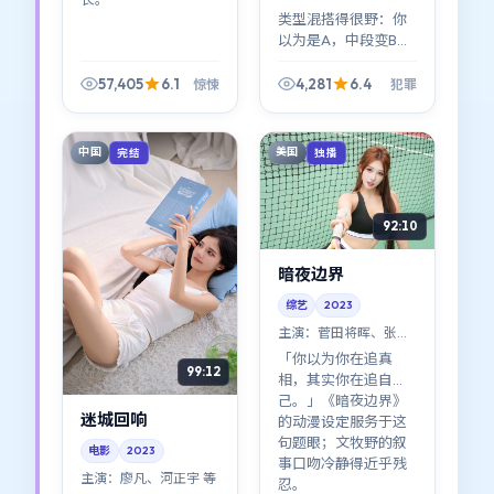
等
类型混搭得很野：你
以为是A，中段变B，
尾声又回到A的变体。
《银翼追缉》像一次
57,405
6.1
4,281
6.4
惊悚
犯罪
对犯罪成见的温柔挑
衅。
中国
美国
完结
独播
92:10
暗夜边界
综艺
2023
主演：
菅田将晖、张译
等
「你以为你在追真
99:12
相，其实你在追自
己。」《暗夜边界》
迷城回响
的动漫设定服务于这
句题眼；文牧野的叙
电影
2023
事口吻冷静得近乎残
主演：
廖凡、河正宇 等
忍。